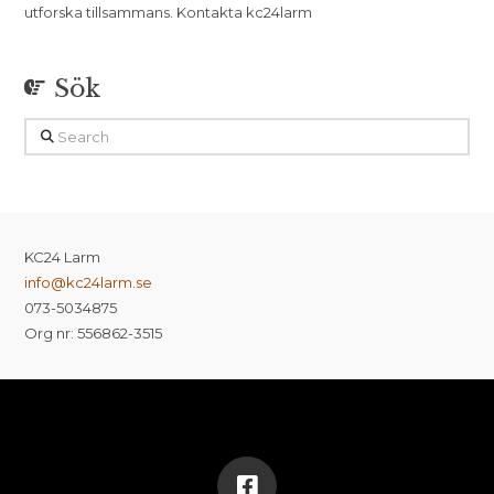
utforska tillsammans. Kontakta kc24larm
Sök
Search
KC24 Larm
info@kc24larm.se
073-5034875
Org nr: 556862-3515