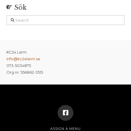
Sök
Search
KC24 Larm
info@kc24larm.se
073-5034875
Org nr: 556862-3515
ASSIGN A MENU