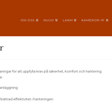
OM OSS
NUUO
LARM
KAMEROR-IP
r
ningar för att uppfylla krav på säkerhet, komfort och hantering.
a:
n anläggning
bättrad effektivitet i hanteringen