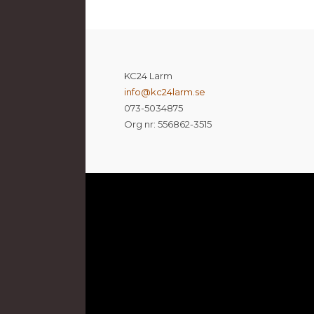
KC24 Larm
info@kc24larm.se
073-5034875
Org nr: 556862-3515